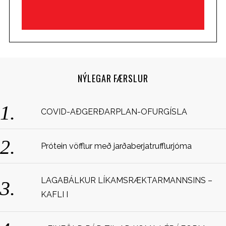
NÝLEGAR FÆRSLUR
COVID-AÐGERÐARPLAN-OFURGÍSLA
Prótein vöfflur með jarðaberjatrufflurjóma
LAGABÁLKUR LÍKAMSRÆKTARMANNSINS –
KAFLI I