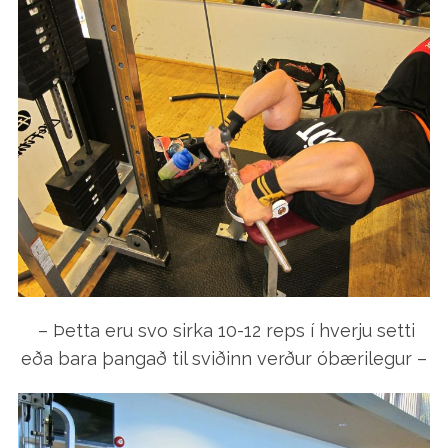
– Þetta eru svo sirka 10-12 reps í hverju setti
eða bara þangað til sviðinn verður óbærilegur –