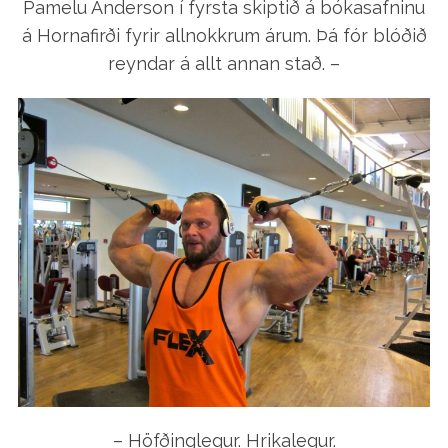
Pamelu Anderson í fyrsta skiptið á bókasafninu
á Hornafirði fyrir allnokkrum árum. Þá fór blóðið
reyndar á allt annan stað. –
S
e
a
r
c
h
f
– Höfðinglegur. Hrikalegur.