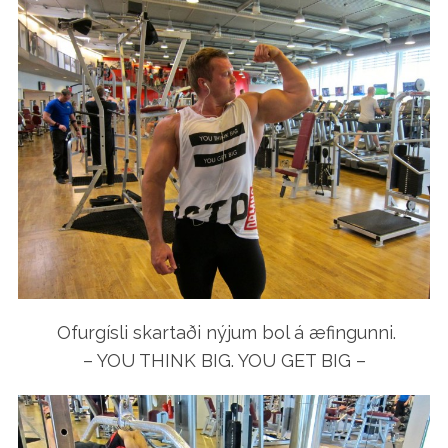
Ofurgísli skartaði nýjum bol á æfingunni.
– YOU THINK BIG. YOU GET BIG –