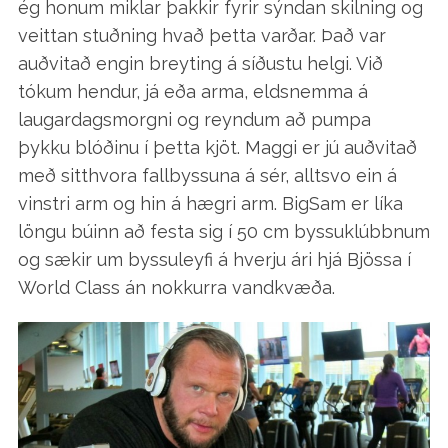
ég honum miklar þakkir fyrir sýndan skilning og
veittan stuðning hvað þetta varðar. Það var
auðvitað engin breyting á síðustu helgi. Við
tókum hendur, já eða arma, eldsnemma á
laugardagsmorgni og reyndum að pumpa
þykku blóðinu í þetta kjöt. Maggi er jú auðvitað
með sitthvora fallbyssuna á sér, alltsvo ein á
vinstri arm og hin á hægri arm. BigSam er líka
löngu búinn að festa sig í 50 cm byssuklúbbnum
og sækir um byssuleyfi á hverju ári hjá Bjössa í
World Class án nokkurra vandkvæða.