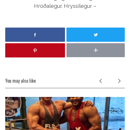
o
Hroðalegur. Hryssilegur –
r
:
You may also like