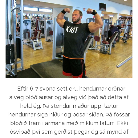
– Eftir 6-7 svona sett eru hendurnar orðnar
alveg blóðlausar og alveg við það að detta af
held ég. Þá stendur maður upp, lætur
hendurnar síga niður og pósar síðan. Þá fossar
blóðið fram í armana með miklum látum. Ekki
ósvipað því sem gerðist þegar ég sá mynd af