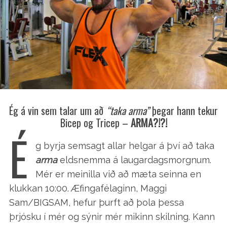
Ég á vin sem talar um að
“taka arma”
þegar hann tekur
Bicep og Tricep –
ARMA?!?!
É
g byrja semsagt allar helgar á því að taka
arma
eldsnemma á laugardagsmorgnum.
Mér er meinilla við að mæta seinna en
klukkan 10:00. Æfingafélaginn, Maggi
Sam/BIGSAM, hefur þurft að þola þessa
þrjósku í mér og sýnir mér mikinn skilning. Kann