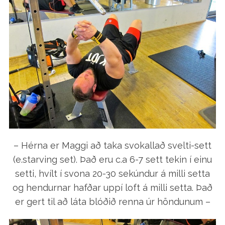
– Hérna er Maggi að taka svokallað svelti-sett
(e.starving set). Það eru c.a 6-7 sett tekin í einu
setti, hvílt í svona 20-30 sekúndur á milli setta
og hendurnar hafðar uppí loft á milli setta. Það
er gert til að láta blóðið renna úr höndunum –