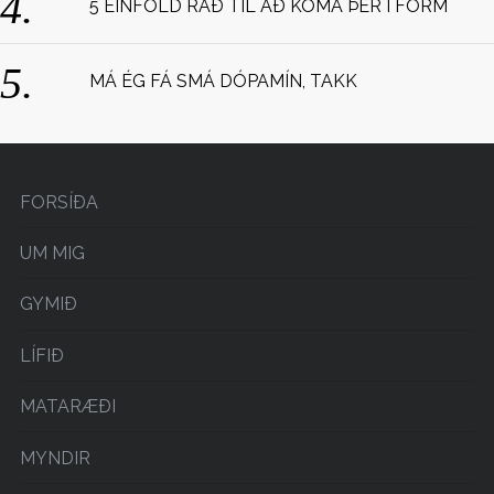
5 EINFÖLD RÁÐ TIL AÐ KOMA ÞÉR Í FORM
MÁ ÉG FÁ SMÁ DÓPAMÍN, TAKK
FORSÍÐA
UM MIG
GYMIÐ
LÍFIÐ
MATARÆÐI
MYNDIR