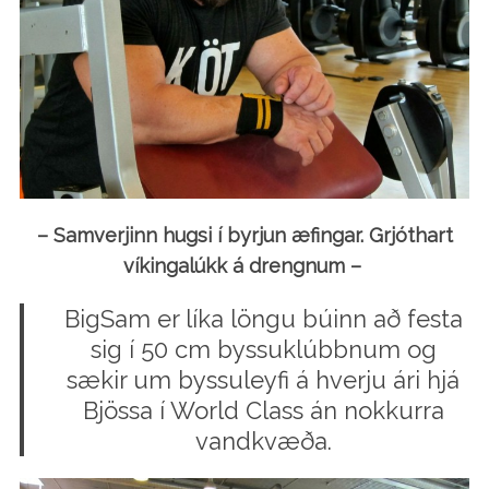
– Samverjinn hugsi í byrjun æfingar. Grjóthart
víkingalúkk á drengnum –
BigSam er líka löngu búinn að festa
sig í 50 cm byssuklúbbnum og
sækir um byssuleyfi á hverju ári hjá
Bjössa í World Class án nokkurra
vandkvæða.