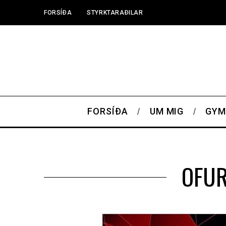
FORSÍÐA
STYRKTARAÐILAR
FORSÍÐA
UM MIG
GYM
OFUR