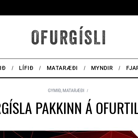
IÐ
LÍFIÐ
MATARÆÐI
MYNDIR
FJA
GYMIÐ
,
MATARÆÐI
GÍSLA PAKKINN Á OFURTI