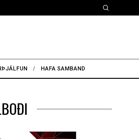
RÞJÁLFUN
HAFA SAMBAND
LBOÐI