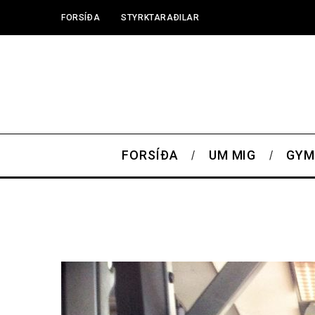
FORSÍÐA
STYRKTARAÐILAR
FORSÍÐA
UM MIG
GYM