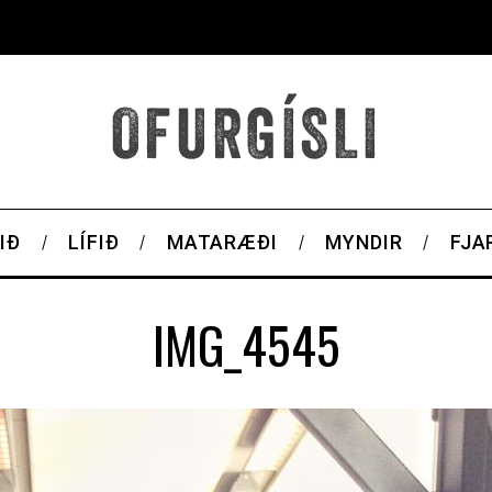
IÐ
LÍFIÐ
MATARÆÐI
MYNDIR
FJA
IMG_4545