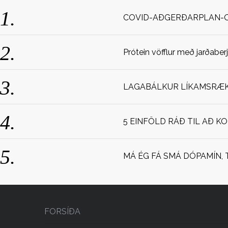
COVID-AÐGERÐARPLAN-
Prótein vöfflur með jarðaber
LAGABÁLKUR LÍKAMSRÆKT
5 EINFÖLD RÁÐ TIL AÐ K
MÁ ÉG FÁ SMÁ DÓPAMÍN, 
FORSÍÐA