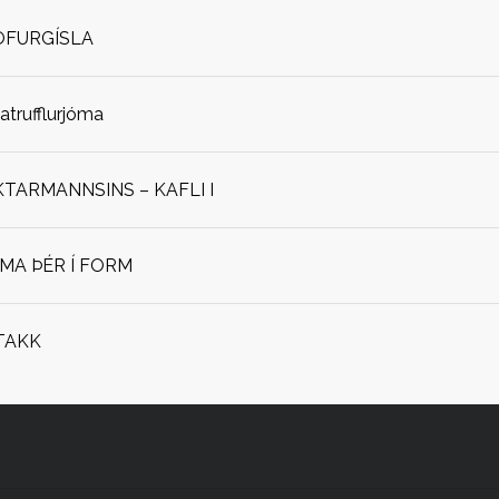
OFURGÍSLA
jatrufflurjóma
ARMANNSINS – KAFLI I
OMA ÞÉR Í FORM
TAKK