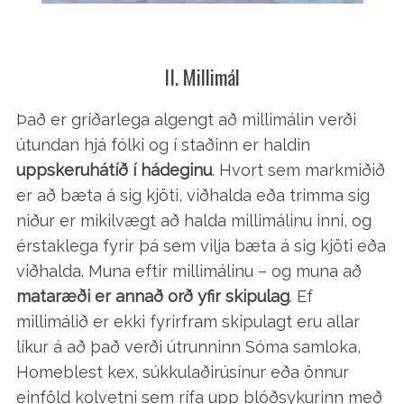
II. Millimál
Það er gríðarlega algengt að millimálin verði
útundan hjá fólki og í staðinn er haldin
uppskeruhátíð í hádeginu
. Hvort sem markmiðið
er að bæta á sig kjöti, viðhalda eða trimma sig
niður er mikilvægt að halda millimálinu inni, og
érstaklega fyrir þá sem vilja bæta á sig kjöti eða
viðhalda. Muna eftir millimálinu – og muna að
mataræði er annað orð yfir skipulag
. Ef
millimálið er ekki fyrirfram skipulagt eru allar
líkur á að það verði útrunninn Sóma samloka,
Homeblest kex, súkkulaðirúsínur eða önnur
einföld kolvetni sem rífa upp blóðsykurinn með