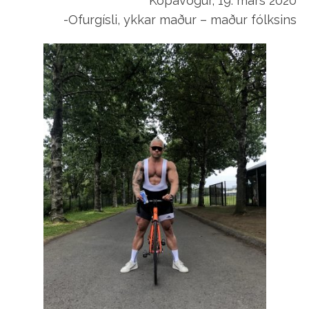
Kópavogur, 19. mars 2020
-Ofurgísli, ykkar maður – maður fólksins