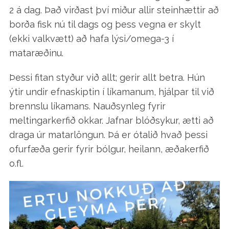
2 á dag. Það virðast því miður allir steinhættir að
borða fisk nú til dags og þess vegna er skylt
(ekki valkvætt) að hafa lýsi/omega-3 í
mataræðinu.
Þessi fitan styður við allt; gerir allt betra. Hún
ýtir undir efnaskiptin í líkamanum, hjálpar til við
brennslu líkamans. Nauðsynleg fyrir
meltingarkerfið okkar. Jafnar blóðsykur, ætti að
draga úr matarlöngun. Þá er ótalið hvað þessi
ofurfæða gerir fyrir bólgur, heilann, æðakerfið
o.fl.