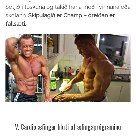
Setjið í töskuna og takið hana með í vinnuna eða
skólann.
Skipulagið er Champ – óreiðan er
fallsæti.
V. Cardio æfingar hluti af æfingaprógraminu