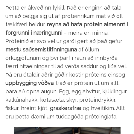
Þetta er ákveðinn lykill. Það er enginn að tala
um að belgja sig út af próteinríkum mat við öll
tækifæri heldur
reyna að hafa prótein almennt í
forgrunni í næringunni
– meira en minna.
Próteinið er svo vel úr garði gert að það gefur
mestu saðsemistilfnninguna
af öllum
orkugjöfunum og því þarf í raun að innbyrða
færri hitaeiningar til að verða saddur og líða vel.
Þá eru ótaldir aðrir góðir kostir próteins einsog
uppbygging vöðva
. Það er prótein út um allt,
bara að opna augun. Egg, eggjahvítur, kjúklingur,
kalkúnahakk, kotasæla, skyr, próteindrykkir,
fiskur, hreint kjöt,
graskersfræ
og hveitikím. Allt
eru þetta dæmi um tuddagóða próteingjafa.