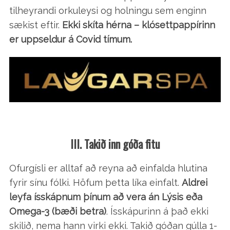
tilheyrandi orkuleysi og holningu sem enginn
sækist eftir.
Ekki skíta hérna – klósettpappírinn
er uppseldur á Covid tímum.
III. Takið inn góða fitu
Ofurgísli er alltaf að reyna að einfalda hlutina
fyrir sínu fólki. Höfum þetta líka einfalt.
Aldrei
leyfa ísskápnum þínum að vera án Lýsis eða
Omega-3 (bæði betra)
. Ísskápurinn á það ekki
skilið, nema hann virki ekki. Takið góðan gúlla 1-