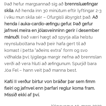
Það hefur margsannað sig að
brennsluæfingar
skila
. Að henda inn 30 mínútum eftir lyftingar 2-3
í viku mun skila sér – Ofurgísli ábyrgist það.
Að
henda í auka-cardio-æfingu gefur. Það gefur
jafnvel meira en jólasveinninn gerir í desember
mánuði
. Það væri hægt að spyrja alla helstu
reynsluboltana hvað þeir hafa gert til að
komast í þetta “aðeins extra” form og svo
viðhalda því; lýgilega margir nefna að brennslan
verði að vera hluti að æfingunum. Spurjið bara
Jóa Fel – hann veit það manna best.
Kafli II verður birtur von bráðar þar sem fimm
fleiri og jafnvel enn þarfari reglur koma fram.
Missið ekki af því.