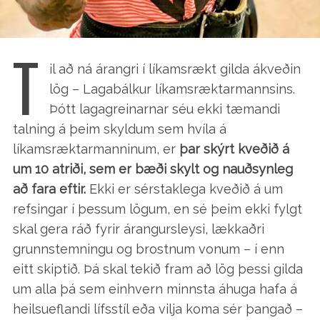
T
il að ná árangri í líkamsrækt gilda ákveðin
lög – Lagabálkur líkamsræktarmannsins.
Þótt lagagreinarnar séu ekki tæmandi
talning á þeim skyldum sem hvíla á
líkamsræktarmanninum, er
þar skýrt kveðið á
um 10 atriði, sem er bæði skylt og nauðsynleg
að fara eftir.
Ekki er sérstaklega kveðið á um
refsingar í þessum lögum, en sé þeim ekki fylgt
skal gera ráð fyrir árangursleysi, lækkaðri
grunnstemningu og brostnum vonum – í enn
eitt skiptið. Þá skal tekið fram að lög þessi gilda
um alla þá sem einhvern minnsta áhuga hafa á
heilsueflandi lífsstíl eða vilja koma sér þangað –