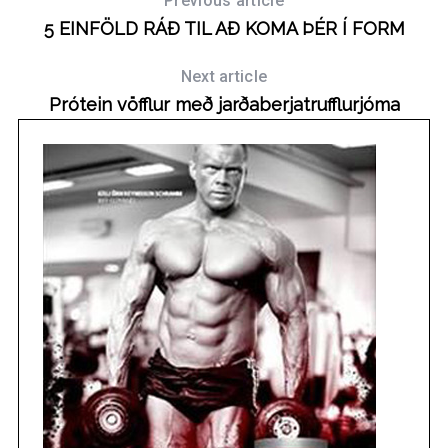
Previous article
5 EINFÖLD RÁÐ TIL AÐ KOMA ÞÉR Í FORM
Next article
Prótein vöfflur með jarðaberjatrufflurjóma