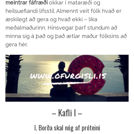
meintrar fáfræði
okkar í mataræði og
heilsueflandi lífsstíl. Almennt veit fólk hvað er
æskilegt að gera og hvað ekki – líka
meðalmaðurinn. Hinsvegar þarf stundum að
minna sig á það og það ætlar maður fólksins að
gera hér.
– Kafli I –
I. Borða skal nóg af próteini