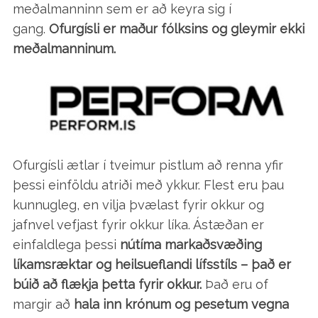
meðalmanninn sem er að keyra sig í
gang.
Ofurgísli er maður fólksins og gleymir ekki
meðalmanninum.
Ofurgísli ætlar í tveimur pistlum að renna yfir
þessi einföldu atriði með ykkur. Flest eru þau
kunnugleg, en vilja þvælast fyrir okkur og
jafnvel vefjast fyrir okkur líka. Ástæðan er
einfaldlega þessi
nútíma markaðsvæðing
líkamsræktar og heilsueflandi lífsstíls – það er
búið að flækja þetta fyrir okkur.
Það eru of
margir að
hala inn krónum og pesetum vegna