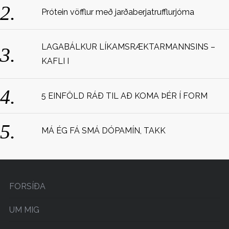
Prótein vöfflur með jarðaberjatrufflurjóma
LAGABÁLKUR LÍKAMSRÆKTARMANNSINS –
KAFLI I
5 EINFÖLD RÁÐ TIL AÐ KOMA ÞÉR Í FORM
MÁ ÉG FÁ SMÁ DÓPAMÍN, TAKK
FORSÍÐA
UM MIG