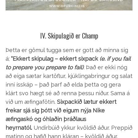
IV. Skipulagið er Champ
S
Þetta er gömul tugga sem er gott að minna sig
e
á;
“Ekkert skipulag – ekkert sixpack
(e. if you fail
a
to prepare you prepare to fail)
.
Það er ekki nóg
r
að eiga sætar kartöflur, kjúklingabringur og salat
c
h
inní ísskáp – það þarf að elda þetta og gera
f
klárt svo hægt sé að renna þessu niður. Sama á
o
við um æfingafötin.
Sixpackið lætur ekkert
r
frekar sjá sig þótt við eigum nýja Nike
:
æfingaskó og óhlaðin þráðlaus
heyrnatól.
Undirbúið ykkur kvöldið áður. Preppið
matinn og hafið hann kláran – kvöldið áður.