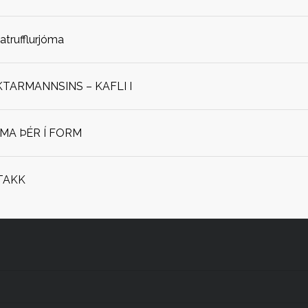
jatrufflurjóma
ARMANNSINS – KAFLI I
OMA ÞÉR Í FORM
TAKK