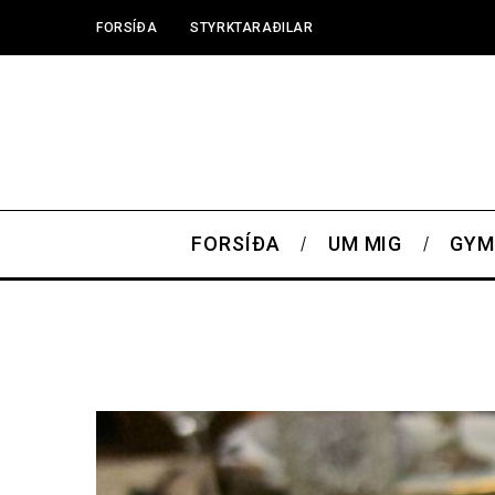
FORSÍÐA
STYRKTARAÐILAR
FORSÍÐA
UM MIG
GYM