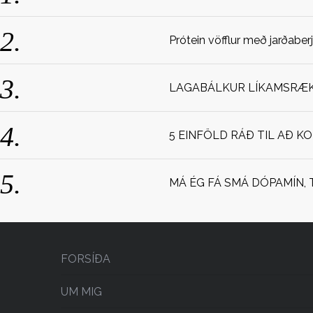
Prótein vöfflur með jarðaber
LAGABÁLKUR LÍKAMSRÆKT
5 EINFÖLD RÁÐ TIL AÐ K
MÁ ÉG FÁ SMÁ DÓPAMÍN, 
FORSÍÐA
UM MIG