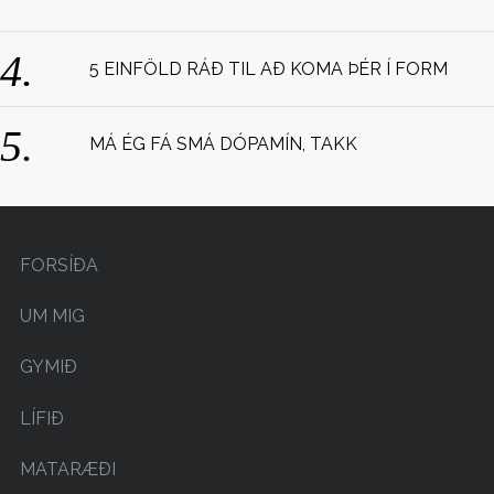
:
5 EINFÖLD RÁÐ TIL AÐ KOMA ÞÉR Í FORM
MÁ ÉG FÁ SMÁ DÓPAMÍN, TAKK
FORSÍÐA
UM MIG
GYMIÐ
LÍFIÐ
MATARÆÐI