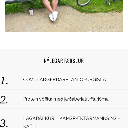
NÝLEGAR FÆRSLUR
S
COVID-AÐGERÐARPLAN-OFURGÍSLA
e
a
r
c
Prótein vöfflur með jarðaberjatrufflurjóma
h
f
o
LAGABÁLKUR LÍKAMSRÆKTARMANNSINS –
r
KAFLI I