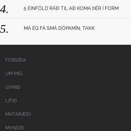
5 EINFÖLD RÁÐ TIL AÐ KOMA ÞÉR Í FORM
MÁ ÉG FÁ SMÁ DÓPAMÍN, TAKK
FORSÍÐA
UM MIG
GYMIÐ
LÍFIÐ
MATARÆÐI
MYNDIR