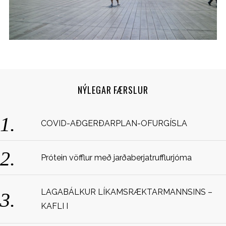
NÝLEGAR FÆRSLUR
S
COVID-AÐGERÐARPLAN-OFURGÍSLA
e
a
r
Prótein vöfflur með jarðaberjatrufflurjóma
c
h
f
LAGABÁLKUR LÍKAMSRÆKTARMANNSINS –
o
KAFLI I
r
: