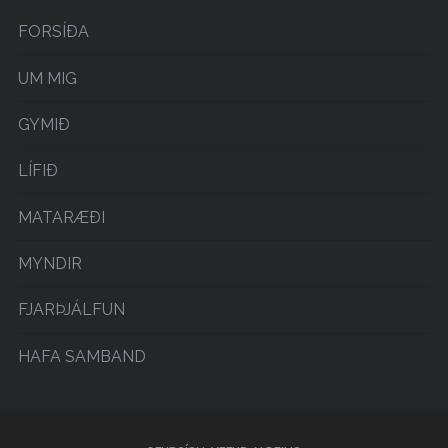
FORSÍÐA
UM MIG
GYMIÐ
LÍFIÐ
MATARÆÐI
MYNDIR
FJARÞJÁLFUN
HAFA SAMBAND