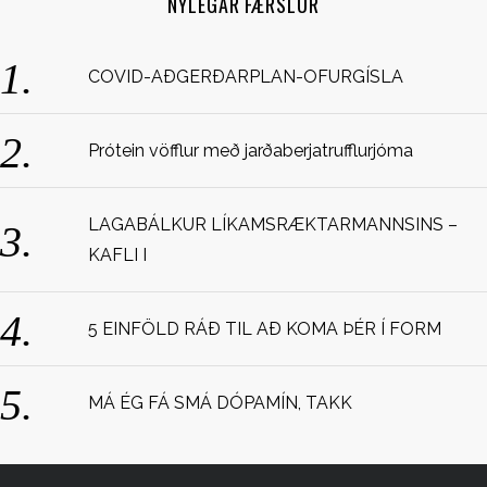
NÝLEGAR FÆRSLUR
h
f
o
COVID-AÐGERÐARPLAN-OFURGÍSLA
r
:
Prótein vöfflur með jarðaberjatrufflurjóma
LAGABÁLKUR LÍKAMSRÆKTARMANNSINS –
KAFLI I
5 EINFÖLD RÁÐ TIL AÐ KOMA ÞÉR Í FORM
MÁ ÉG FÁ SMÁ DÓPAMÍN, TAKK