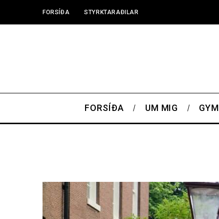
FORSÍÐA
STYRKTARAÐILAR
FORSÍÐA
UM MIG
GYM