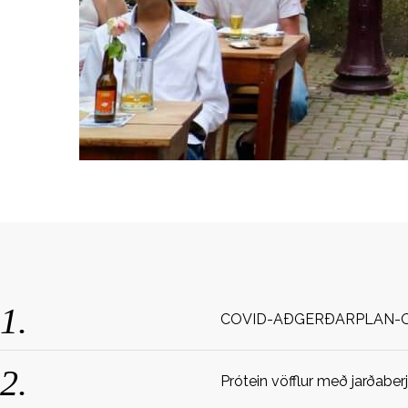
e
a
r
c
h
f
o
r
:
COVID-AÐGERÐARPLAN-
Prótein vöfflur með jarðaber