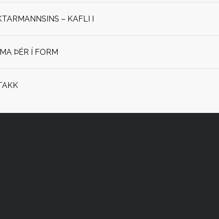
ARMANNSINS – KAFLI I
OMA ÞÉR Í FORM
TAKK