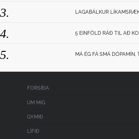
LAGABÁLKUR LÍKAMSRÆKT
5 EINFÖLD RÁÐ TIL AÐ K
MÁ ÉG FÁ SMÁ DÓPAMÍN, 
FORSÍÐA
UM MIG
GYMIÐ
LÍFIÐ