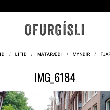
IÐ
LÍFIÐ
MATARÆÐI
MYNDIR
FJA
IMG_6184