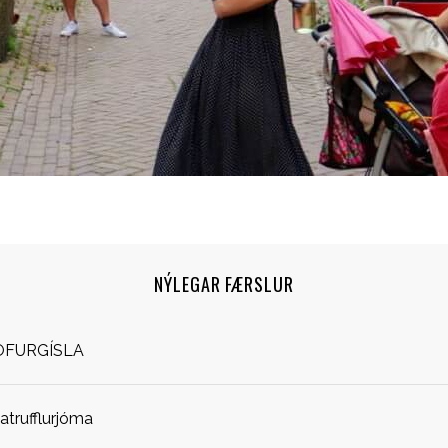
NÝLEGAR FÆRSLUR
OFURGÍSLA
jatrufflurjóma