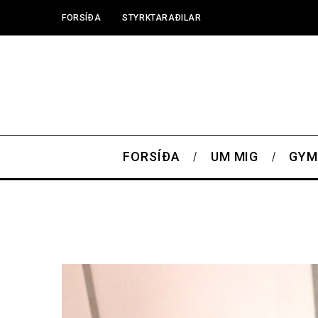
FORSÍÐA
STYRKTARAÐILAR
FORSÍÐA
UM MIG
GYM