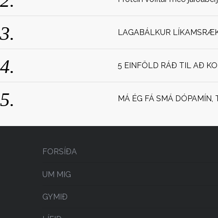
LAGABÁLKUR LÍKAMSRÆKT
5 EINFÖLD RÁÐ TIL AÐ K
MÁ ÉG FÁ SMÁ DÓPAMÍN, 
FORSÍÐA
UM MIG
GYMIÐ