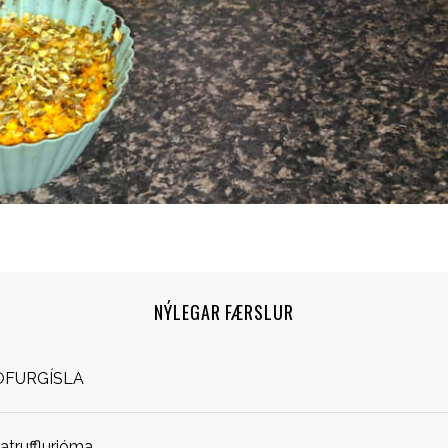
NÝLEGAR FÆRSLUR
OFURGÍSLA
jatrufflurjóma