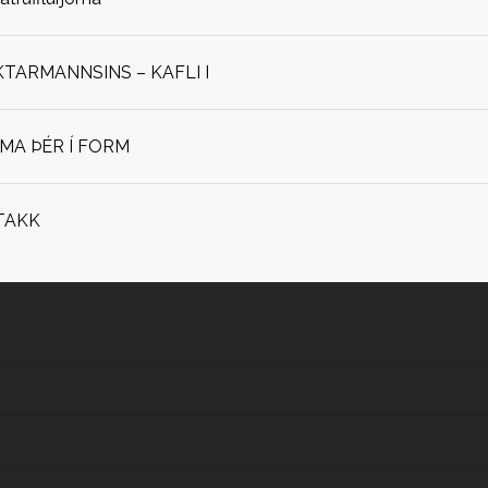
ARMANNSINS – KAFLI I
OMA ÞÉR Í FORM
TAKK