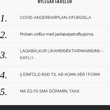
NÝLEGAR FÆRSLUR
h
f
o
COVID-AÐGERÐARPLAN-OFURGÍSLA
r
:
Prótein vöfflur með jarðaberjatrufflurjóma
LAGABÁLKUR LÍKAMSRÆKTARMANNSINS –
KAFLI I
5 EINFÖLD RÁÐ TIL AÐ KOMA ÞÉR Í FORM
MÁ ÉG FÁ SMÁ DÓPAMÍN, TAKK