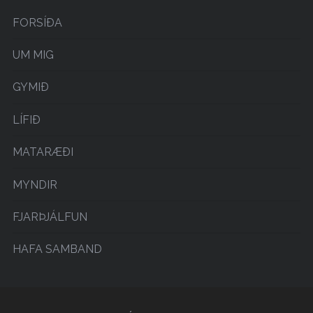
FORSÍÐA
UM MIG
GYMIÐ
LÍFIÐ
MATARÆÐI
MYNDIR
FJARÞJÁLFUN
HAFA SAMBAND