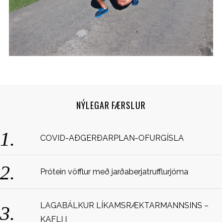
NÝLEGAR FÆRSLUR
S
COVID-AÐGERÐARPLAN-OFURGÍSLA
e
a
r
c
Prótein vöfflur með jarðaberjatrufflurjóma
h
f
o
LAGABÁLKUR LÍKAMSRÆKTARMANNSINS –
r
KAFLI I