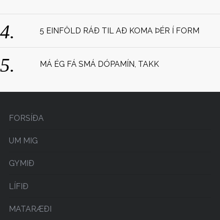
:
5 EINFÖLD RÁÐ TIL AÐ KOMA ÞÉR Í FORM
MÁ ÉG FÁ SMÁ DÓPAMÍN, TAKK
FORSÍÐA
UM MIG
GYMIÐ
LÍFIÐ
MATARÆÐI