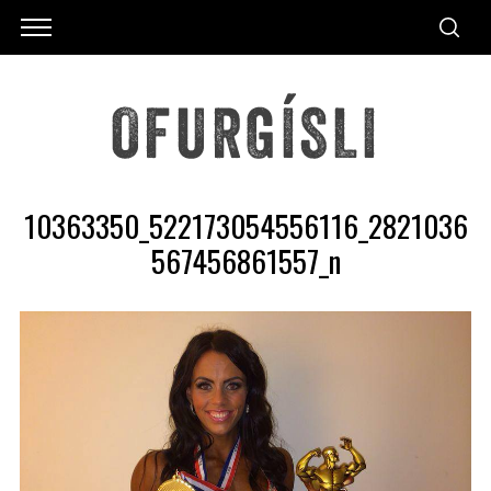
10363350_522173054556116_2821036
567456861557_n