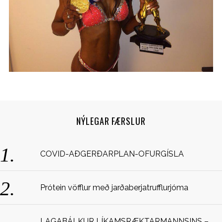
NÝLEGAR FÆRSLUR
S
e
COVID-AÐGERÐARPLAN-OFURGÍSLA
a
r
c
Prótein vöfflur með jarðaberjatrufflurjóma
h
f
o
LAGABÁLKUR LÍKAMSRÆKTARMANNSINS –