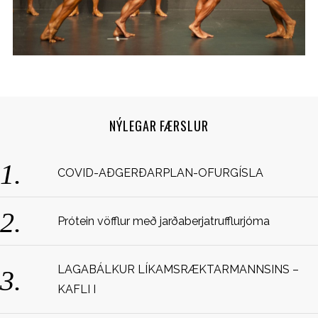
NÝLEGAR FÆRSLUR
S
COVID-AÐGERÐARPLAN-OFURGÍSLA
e
a
r
Prótein vöfflur með jarðaberjatrufflurjóma
c
h
f
LAGABÁLKUR LÍKAMSRÆKTARMANNSINS –
o
KAFLI I
r
: