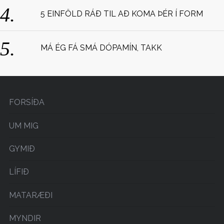
5 EINFÖLD RÁÐ TIL AÐ KOMA ÞÉR Í FORM
MÁ ÉG FÁ SMÁ DÓPAMÍN, TAKK
FORSÍÐA
UM MIG
GYMIÐ
LÍFIÐ
MATARÆÐI
MYNDIR