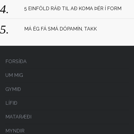
5 EINFÖLD RÁÐ TIL AÐ KOMA ÞÉR Í FORM
MÁ ÉG FÁ SMÁ DÓPAMÍN, TAKK
FORSÍÐA
UM MIG
GYMIÐ
LÍFIÐ
MATARÆÐI
MYNDIR