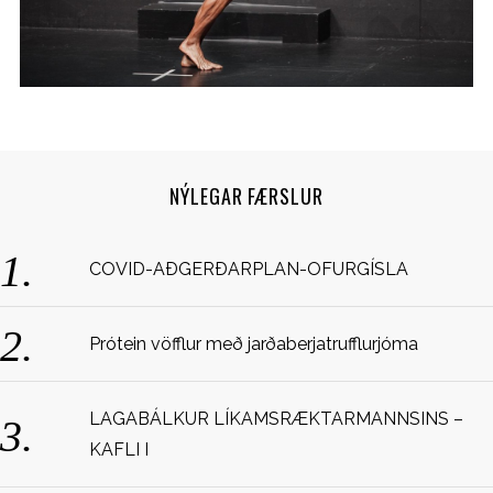
NÝLEGAR FÆRSLUR
S
COVID-AÐGERÐARPLAN-OFURGÍSLA
e
a
r
Prótein vöfflur með jarðaberjatrufflurjóma
c
h
f
LAGABÁLKUR LÍKAMSRÆKTARMANNSINS –
o
KAFLI I
r
: