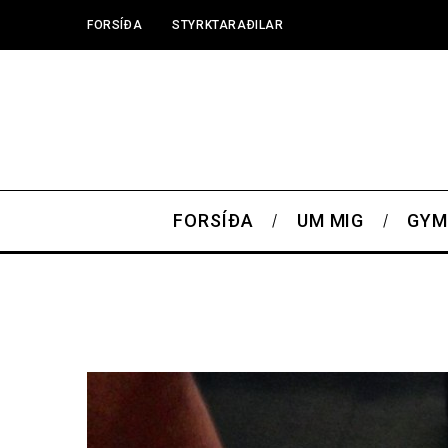
FORSÍÐA
STYRKTARAÐILAR
FORSÍÐA
UM MIG
GYM