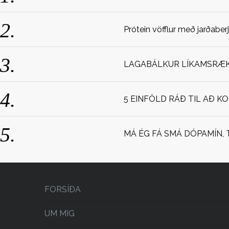
Prótein vöfflur með jarðaber
LAGABÁLKUR LÍKAMSRÆKT
5 EINFÖLD RÁÐ TIL AÐ K
MÁ ÉG FÁ SMÁ DÓPAMÍN, 
FORSÍÐA
UM MIG