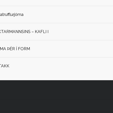
jatrufflurjóma
ARMANNSINS – KAFLI I
OMA ÞÉR Í FORM
TAKK