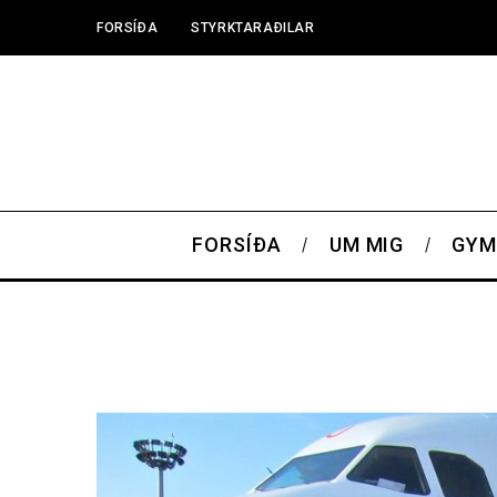
FORSÍÐA
STYRKTARAÐILAR
FORSÍÐA
UM MIG
GYM