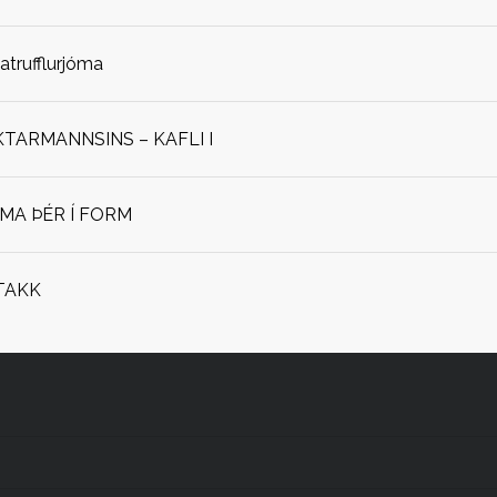
jatrufflurjóma
ARMANNSINS – KAFLI I
OMA ÞÉR Í FORM
TAKK