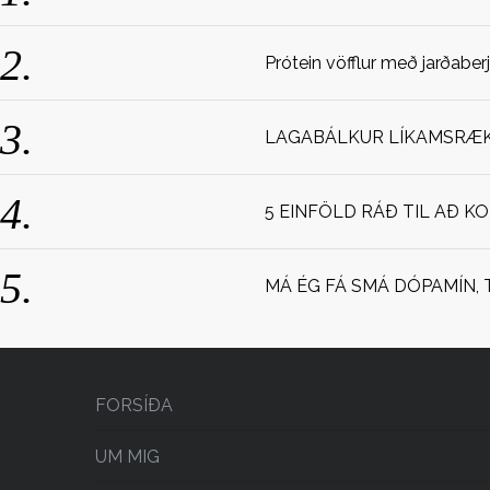
Prótein vöfflur með jarðaber
LAGABÁLKUR LÍKAMSRÆKT
5 EINFÖLD RÁÐ TIL AÐ K
MÁ ÉG FÁ SMÁ DÓPAMÍN, 
FORSÍÐA
UM MIG