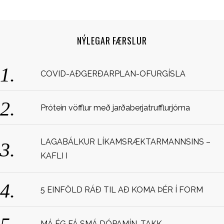
NÝLEGAR FÆRSLUR
COVID-AÐGERÐARPLAN-OFURGÍSLA
S
Prótein vöfflur með jarðaberjatrufflurjóma
e
a
r
LAGABÁLKUR LÍKAMSRÆKTARMANNSINS –
c
KAFLI I
h
f
o
5 EINFÖLD RÁÐ TIL AÐ KOMA ÞÉR Í FORM
r
:
MÁ ÉG FÁ SMÁ DÓPAMÍN, TAKK