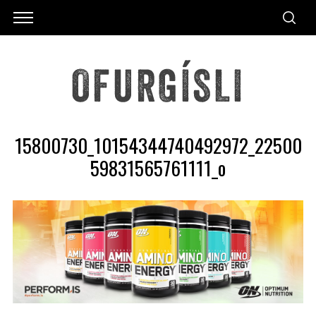
15800730_10154344740492972_22500
59831565761111_o