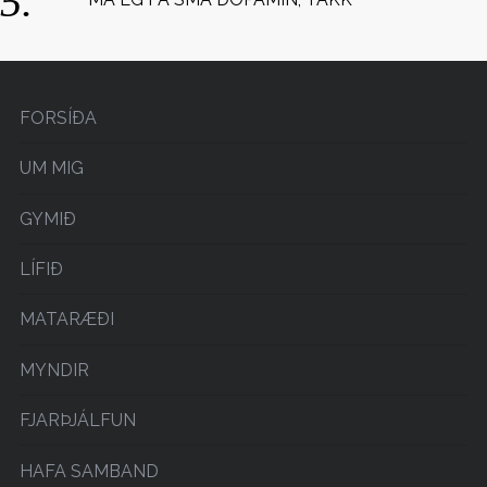
FORSÍÐA
UM MIG
GYMIÐ
LÍFIÐ
MATARÆÐI
MYNDIR
FJARÞJÁLFUN
HAFA SAMBAND