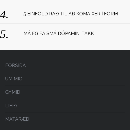
:
5 EINFÖLD RÁÐ TIL AÐ KOMA ÞÉR Í FORM
MÁ ÉG FÁ SMÁ DÓPAMÍN, TAKK
FORSÍÐA
UM MIG
GYMIÐ
LÍFIÐ
MATARÆÐI