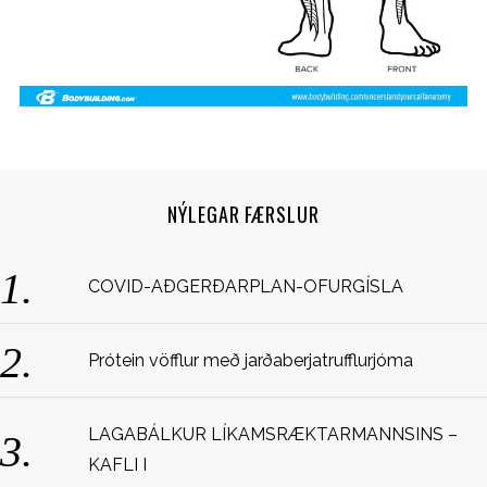
NÝLEGAR FÆRSLUR
S
COVID-AÐGERÐARPLAN-OFURGÍSLA
e
a
r
Prótein vöfflur með jarðaberjatrufflurjóma
c
h
f
LAGABÁLKUR LÍKAMSRÆKTARMANNSINS –
o
KAFLI I
r