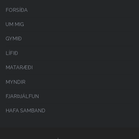
FORSÍÐA
UM MIG
GYMIÐ
LÍFIÐ
MATARÆÐI
MYNDIR
FJARÞJÁLFUN
HAFA SAMBAND