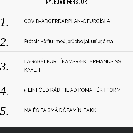
NÝLEGAR FÆRSLUR
h
f
o
COVID-AÐGERÐARPLAN-OFURGÍSLA
r
:
Prótein vöfflur með jarðaberjatrufflurjóma
LAGABÁLKUR LÍKAMSRÆKTARMANNSINS –
KAFLI I
5 EINFÖLD RÁÐ TIL AÐ KOMA ÞÉR Í FORM
MÁ ÉG FÁ SMÁ DÓPAMÍN, TAKK