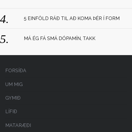
:
5 EINFÖLD RÁÐ TIL AÐ KOMA ÞÉR Í FORM
MÁ ÉG FÁ SMÁ DÓPAMÍN, TAKK
FORSÍÐA
UM MIG
GYMIÐ
LÍFIÐ
MATARÆÐI