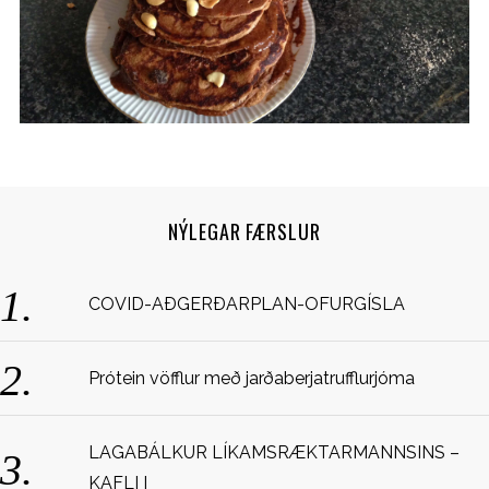
NÝLEGAR FÆRSLUR
S
COVID-AÐGERÐARPLAN-OFURGÍSLA
e
a
r
c
Prótein vöfflur með jarðaberjatrufflurjóma
h
f
o
LAGABÁLKUR LÍKAMSRÆKTARMANNSINS –
r
KAFLI I