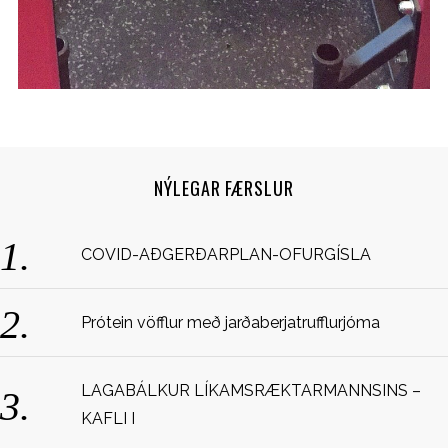
e
a
r
c
h
f
o
r
NÝLEGAR FÆRSLUR
:
COVID-AÐGERÐARPLAN-OFURGÍSLA
Prótein vöfflur með jarðaberjatrufflurjóma
LAGABÁLKUR LÍKAMSRÆKTARMANNSINS –
KAFLI I