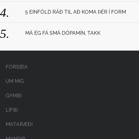
5 EINFÖLD RÁÐ TIL AÐ KOMA ÞÉR Í FORM
MÁ ÉG FÁ SMÁ DÓPAMÍN, TAKK
FORSÍÐA
UM MIG
GYMIÐ
LÍFIÐ
MATARÆÐI
MYNDIR