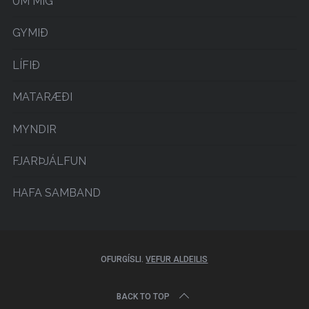
UM MIG
GYMIÐ
LÍFIÐ
MATARÆÐI
MYNDIR
FJARÞJÁLFUN
HAFA SAMBAND
OFURGÍSLI.
VEFUR ALDEILIS
BACK TO TOP