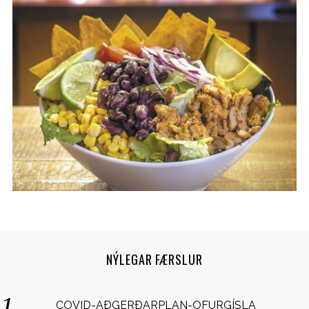
S
e
a
NÝLEGAR FÆRSLUR
r
c
h
COVID-AÐGERÐARPLAN-OFURGÍSLA