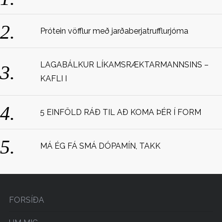
f
o
r
Prótein vöfflur með jarðaberjatrufflurjóma
:
LAGABÁLKUR LÍKAMSRÆKTARMANNSINS –
KAFLI I
5 EINFÖLD RÁÐ TIL AÐ KOMA ÞÉR Í FORM
MÁ ÉG FÁ SMÁ DÓPAMÍN, TAKK
FORSÍÐA