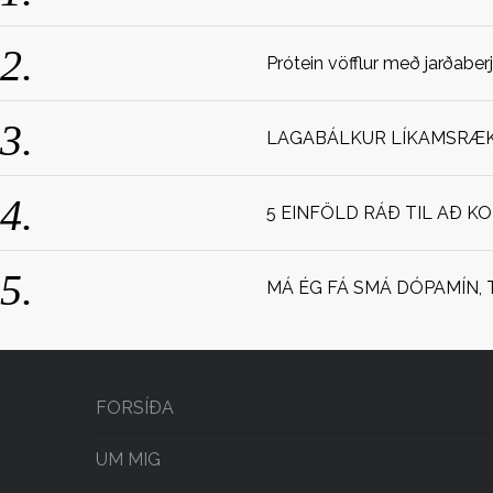
Prótein vöfflur með jarðaber
LAGABÁLKUR LÍKAMSRÆKT
5 EINFÖLD RÁÐ TIL AÐ K
MÁ ÉG FÁ SMÁ DÓPAMÍN, 
FORSÍÐA
UM MIG