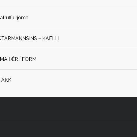
jatrufflurjóma
ARMANNSINS – KAFLI I
OMA ÞÉR Í FORM
TAKK