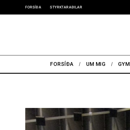
FORSÍÐA
STYRKTARAÐILAR
FORSÍÐA
UM MIG
GYM