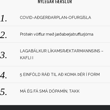
NÝLEGAR FÆRSLUR
h
f
o
COVID-AÐGERÐARPLAN-OFURGÍSLA
r
:
Prótein vöfflur með jarðaberjatrufflurjóma
LAGABÁLKUR LÍKAMSRÆKTARMANNSINS –
KAFLI I
5 EINFÖLD RÁÐ TIL AÐ KOMA ÞÉR Í FORM
MÁ ÉG FÁ SMÁ DÓPAMÍN, TAKK