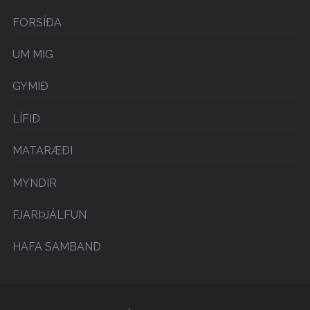
FORSÍÐA
UM MIG
GYMIÐ
LÍFIÐ
MATARÆÐI
MYNDIR
FJARÞJÁLFUN
HAFA SAMBAND