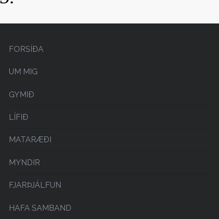
FORSÍÐA
UM MIG
GYMIÐ
LÍFIÐ
MATARÆÐI
MYNDIR
FJARÞJÁLFUN
HAFA SAMBAND