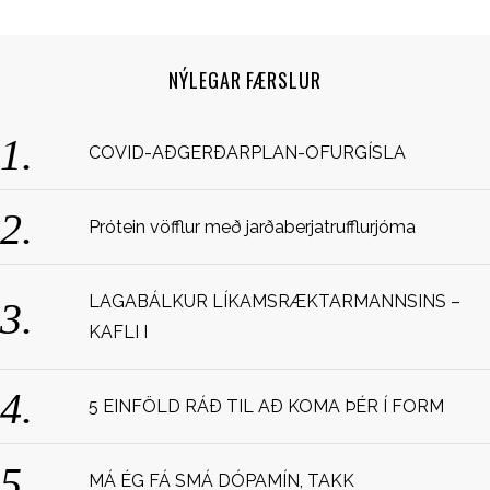
NÝLEGAR FÆRSLUR
COVID-AÐGERÐARPLAN-OFURGÍSLA
S
Prótein vöfflur með jarðaberjatrufflurjóma
e
a
r
LAGABÁLKUR LÍKAMSRÆKTARMANNSINS –
c
KAFLI I
h
f
o
5 EINFÖLD RÁÐ TIL AÐ KOMA ÞÉR Í FORM
r
:
MÁ ÉG FÁ SMÁ DÓPAMÍN, TAKK