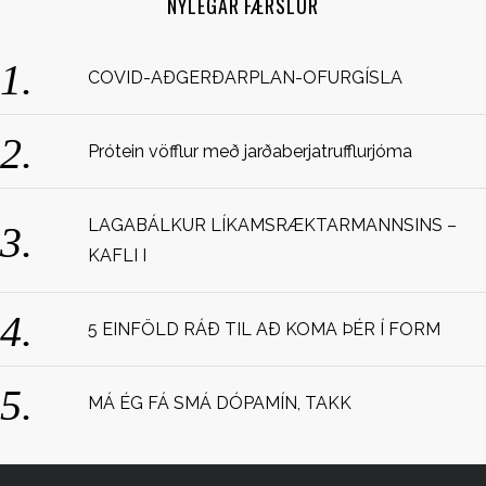
NÝLEGAR FÆRSLUR
h
f
o
COVID-AÐGERÐARPLAN-OFURGÍSLA
r
:
Prótein vöfflur með jarðaberjatrufflurjóma
LAGABÁLKUR LÍKAMSRÆKTARMANNSINS –
KAFLI I
5 EINFÖLD RÁÐ TIL AÐ KOMA ÞÉR Í FORM
MÁ ÉG FÁ SMÁ DÓPAMÍN, TAKK