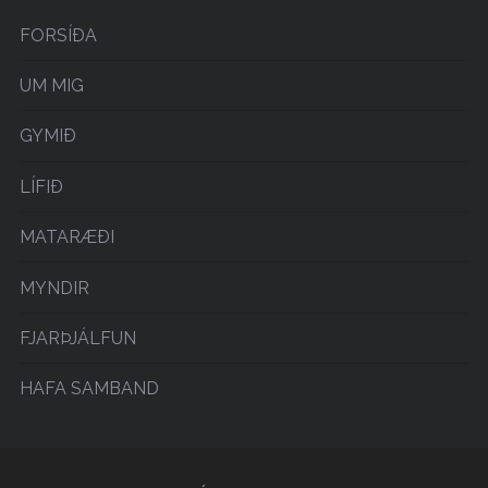
FORSÍÐA
UM MIG
GYMIÐ
LÍFIÐ
MATARÆÐI
MYNDIR
FJARÞJÁLFUN
HAFA SAMBAND