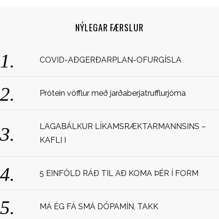
NÝLEGAR FÆRSLUR
COVID-AÐGERÐARPLAN-OFURGÍSLA
Prótein vöfflur með jarðaberjatrufflurjóma
S
e
a
LAGABÁLKUR LÍKAMSRÆKTARMANNSINS –
r
c
KAFLI I
h
f
o
5 EINFÖLD RÁÐ TIL AÐ KOMA ÞÉR Í FORM
r
:
MÁ ÉG FÁ SMÁ DÓPAMÍN, TAKK