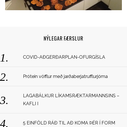
NÝLEGAR FÆRSLUR
COVID-AÐGERÐARPLAN-OFURGÍSLA
S
e
a
Prótein vöfflur með jarðaberjatrufflurjóma
r
c
h
LAGABÁLKUR LÍKAMSRÆKTARMANNSINS –
f
KAFLI I
o
r
:
5 EINFÖLD RÁÐ TIL AÐ KOMA ÞÉR Í FORM