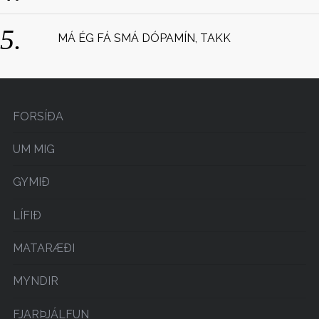
MÁ ÉG FÁ SMÁ DÓPAMÍN, TAKK
FORSÍÐA
UM MIG
GYMIÐ
LÍFIÐ
MATARÆÐI
MYNDIR
FJARÞJÁLFUN