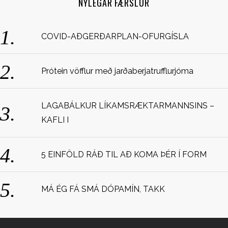
NÝLEGAR FÆRSLUR
h
f
o
COVID-AÐGERÐARPLAN-OFURGÍSLA
r
:
Prótein vöfflur með jarðaberjatrufflurjóma
LAGABÁLKUR LÍKAMSRÆKTARMANNSINS –
KAFLI I
5 EINFÖLD RÁÐ TIL AÐ KOMA ÞÉR Í FORM
MÁ ÉG FÁ SMÁ DÓPAMÍN, TAKK