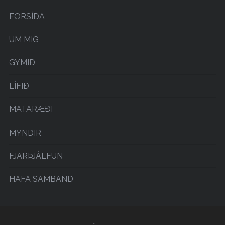
FORSÍÐA
UM MIG
GYMIÐ
LÍFIÐ
MATARÆÐI
MYNDIR
FJARÞJÁLFUN
HAFA SAMBAND