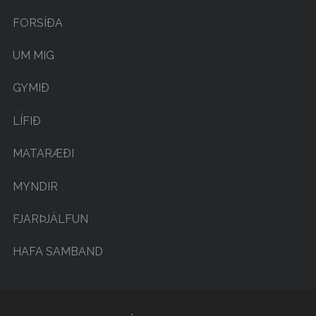
FORSÍÐA
UM MIG
GYMIÐ
LÍFIÐ
MATARÆÐI
MYNDIR
FJARÞJÁLFUN
HAFA SAMBAND