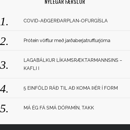
NÝLEGAR FÆRSLUR
h
f
o
COVID-AÐGERÐARPLAN-OFURGÍSLA
r
:
Prótein vöfflur með jarðaberjatrufflurjóma
LAGABÁLKUR LÍKAMSRÆKTARMANNSINS –
KAFLI I
5 EINFÖLD RÁÐ TIL AÐ KOMA ÞÉR Í FORM
MÁ ÉG FÁ SMÁ DÓPAMÍN, TAKK