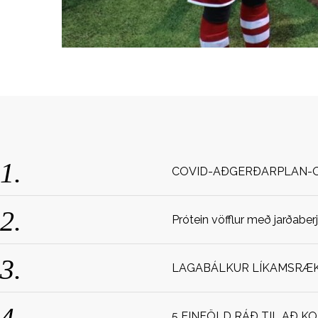
r
c
h
f
o
r
:
COVID-AÐGERÐARPLAN-
Prótein vöfflur með jarðaber
LAGABÁLKUR LÍKAMSRÆKT
5 EINFÖLD RÁÐ TIL AÐ K