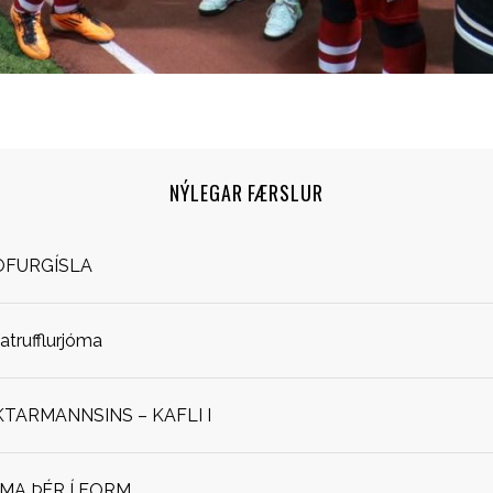
NÝLEGAR FÆRSLUR
OFURGÍSLA
jatrufflurjóma
ARMANNSINS – KAFLI I
OMA ÞÉR Í FORM