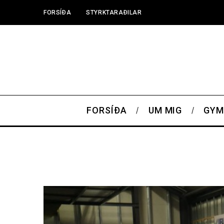
FORSÍÐA
STYRKTARAÐILAR
FORSÍÐA
UM MIG
GYM