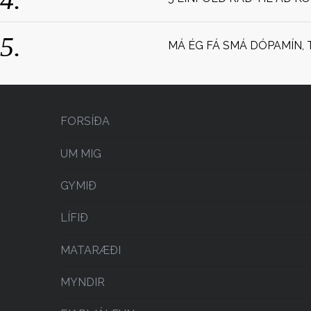
MÁ ÉG FÁ SMÁ DÓPAMÍN, 
FORSÍÐA
UM MIG
GYMIÐ
LÍFIÐ
MATARÆÐI
MYNDIR