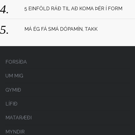
5 EINFÖLD RÁÐ TIL AÐ KOMA ÞÉR Í FORM
MÁ ÉG FÁ SMÁ DÓPAMÍN, TAKK
FORSÍÐA
UM MIG
GYMIÐ
LÍFIÐ
MATARÆÐI
MYNDIR