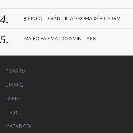
:
5 EINFÖLD RÁÐ TIL AÐ KOMA ÞÉR Í FORM
MÁ ÉG FÁ SMÁ DÓPAMÍN, TAKK
FORSÍÐA
UM MIG
GYMIÐ
LÍFIÐ
MATARÆÐI