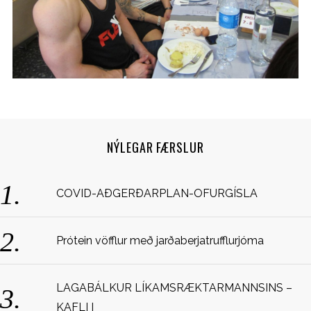
NÝLEGAR FÆRSLUR
S
COVID-AÐGERÐARPLAN-OFURGÍSLA
e
a
r
c
Prótein vöfflur með jarðaberjatrufflurjóma
h
f
o
LAGABÁLKUR LÍKAMSRÆKTARMANNSINS –
r
KAFLI I