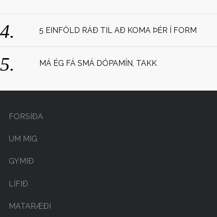
:
5 EINFÖLD RÁÐ TIL AÐ KOMA ÞÉR Í FORM
MÁ ÉG FÁ SMÁ DÓPAMÍN, TAKK
FORSÍÐA
UM MIG
GYMIÐ
LÍFIÐ
MATARÆÐI