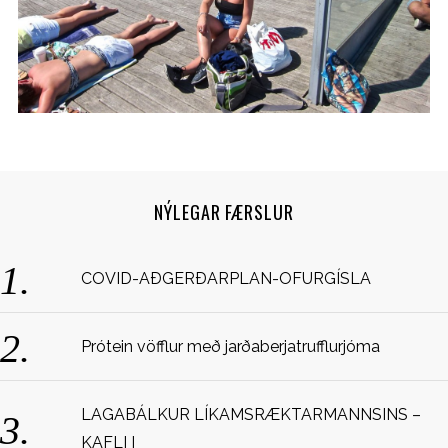
NÝLEGAR FÆRSLUR
S
COVID-AÐGERÐARPLAN-OFURGÍSLA
e
a
r
c
Prótein vöfflur með jarðaberjatrufflurjóma
h
f
o
LAGABÁLKUR LÍKAMSRÆKTARMANNSINS –
r
KAFLI I