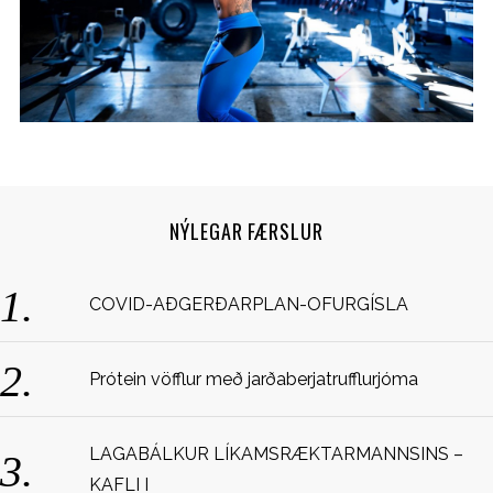
NÝLEGAR FÆRSLUR
S
COVID-AÐGERÐARPLAN-OFURGÍSLA
e
a
r
Prótein vöfflur með jarðaberjatrufflurjóma
c
h
f
LAGABÁLKUR LÍKAMSRÆKTARMANNSINS –
o
r
KAFLI I