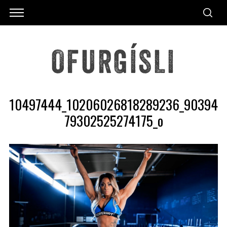
10497444_10206026818289236_90394
79302525274175_o