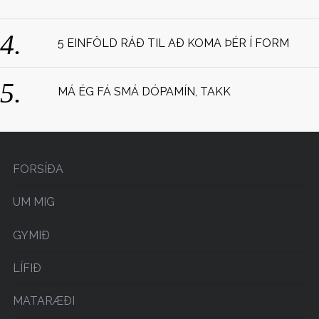
:
5 EINFÖLD RÁÐ TIL AÐ KOMA ÞÉR Í FORM
MÁ ÉG FÁ SMÁ DÓPAMÍN, TAKK
FORSÍÐA
UM MIG
GYMIÐ
LÍFIÐ
MATARÆÐI