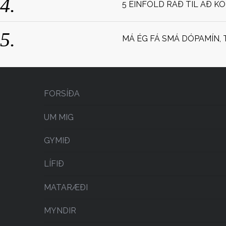
5 EINFÖLD RÁÐ TIL AÐ K
MÁ ÉG FÁ SMÁ DÓPAMÍN, 
FORSÍÐA
UM MIG
GYMIÐ
LÍFIÐ
MATARÆÐI
MYNDIR