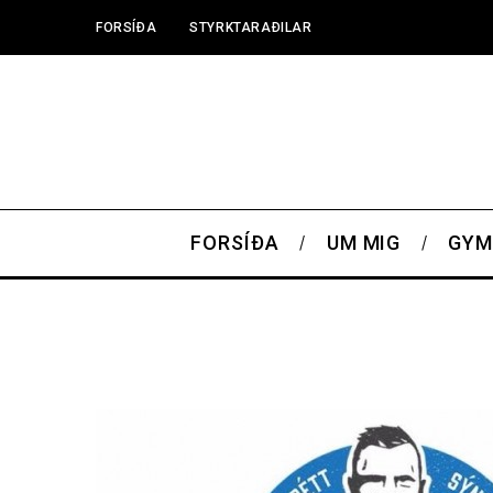
FORSÍÐA
STYRKTARAÐILAR
FORSÍÐA
UM MIG
GYM