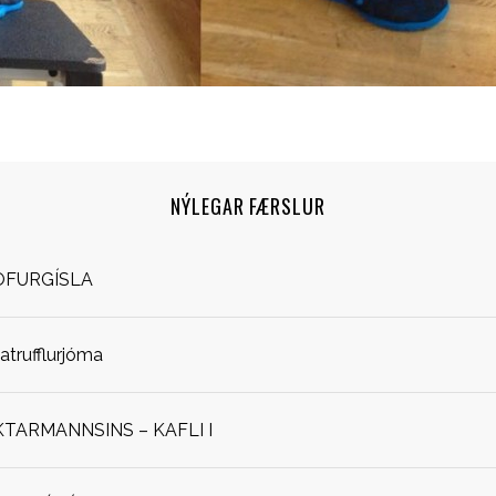
NÝLEGAR FÆRSLUR
OFURGÍSLA
jatrufflurjóma
ARMANNSINS – KAFLI I