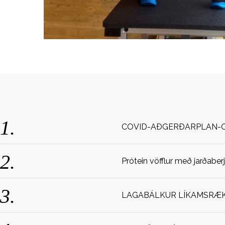
COVID-AÐGERÐARPLAN-
Prótein vöfflur með jarðaber
LAGABÁLKUR LÍKAMSRÆKT