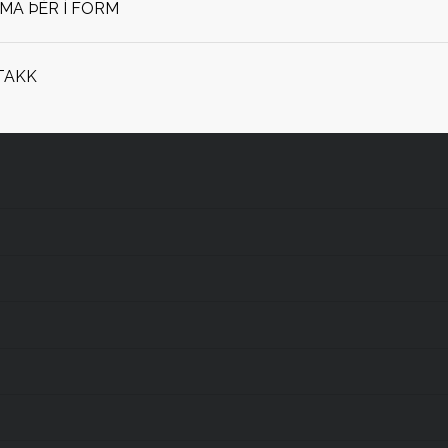
OMA ÞÉR Í FORM
TAKK