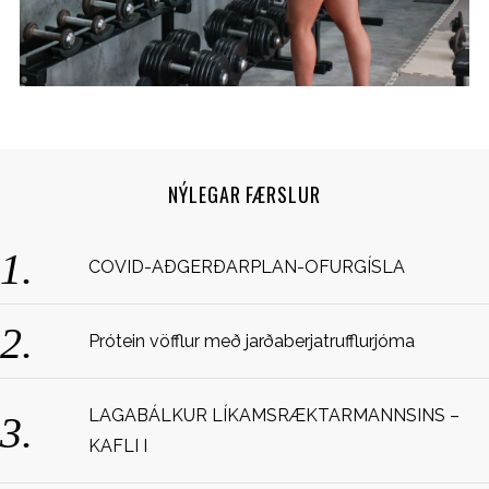
NÝLEGAR FÆRSLUR
S
COVID-AÐGERÐARPLAN-OFURGÍSLA
e
a
r
Prótein vöfflur með jarðaberjatrufflurjóma
c
h
f
LAGABÁLKUR LÍKAMSRÆKTARMANNSINS –
o
KAFLI I
r
: