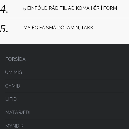
5 EINFÖLD RÁÐ TIL AÐ KOMA ÞÉR Í FORM
MÁ ÉG FÁ SMÁ DÓPAMÍN, TAKK
FORSÍÐA
UM MIG
GYMIÐ
LÍFIÐ
MATARÆÐI
MYNDIR