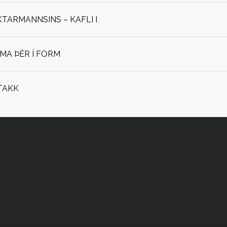
ARMANNSINS – KAFLI I
OMA ÞÉR Í FORM
TAKK