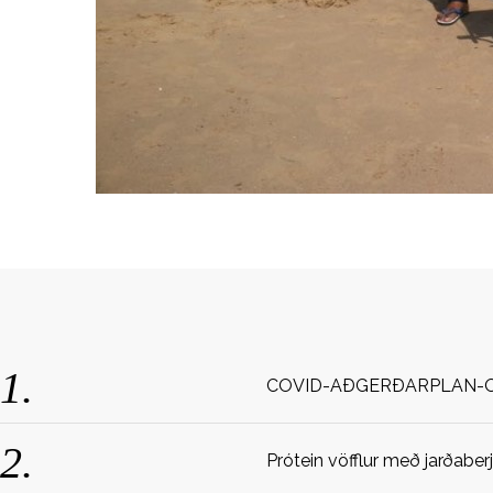
e
a
r
c
h
f
o
r
:
COVID-AÐGERÐARPLAN-
Prótein vöfflur með jarðaber