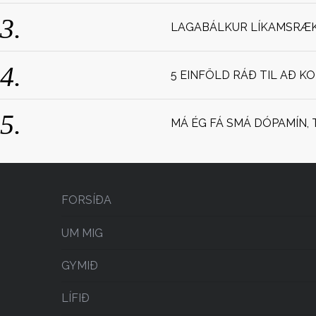
LAGABÁLKUR LÍKAMSRÆKT
5 EINFÖLD RÁÐ TIL AÐ K
MÁ ÉG FÁ SMÁ DÓPAMÍN, 
FORSÍÐA
UM MIG
GYMIÐ
LÍFIÐ