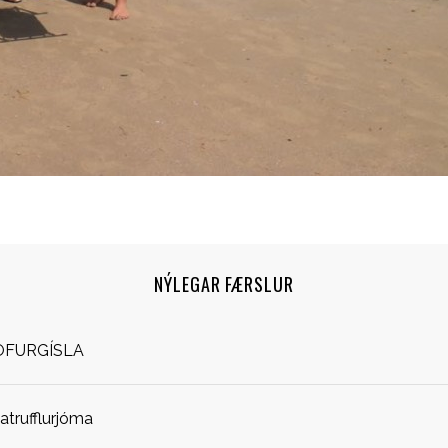
NÝLEGAR FÆRSLUR
OFURGÍSLA
jatrufflurjóma