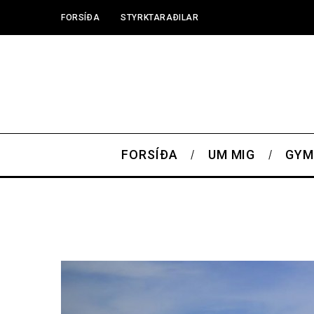
FORSÍÐA
STYRKTARAÐILAR
FORSÍÐA
UM MIG
GYM