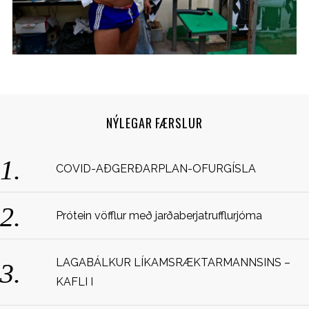
NÝLEGAR FÆRSLUR
S
COVID-AÐGERÐARPLAN-OFURGÍSLA
e
a
r
Prótein vöfflur með jarðaberjatrufflurjóma
c
h
f
LAGABÁLKUR LÍKAMSRÆKTARMANNSINS –
o
KAFLI I
r
: