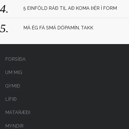
5 EINFÖLD RÁÐ TIL AÐ KOMA ÞÉR Í FORM
MÁ ÉG FÁ SMÁ DÓPAMÍN, TAKK
FORSÍÐA
UM MIG
GYMIÐ
LÍFIÐ
MATARÆÐI
MYNDIR