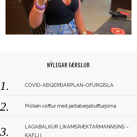
NÝLEGAR FÆRSLUR
S
COVID-AÐGERÐARPLAN-OFURGÍSLA
e
a
r
c
Prótein vöfflur með jarðaberjatrufflurjóma
h
f
o
LAGABÁLKUR LÍKAMSRÆKTARMANNSINS –
r
KAFLI I