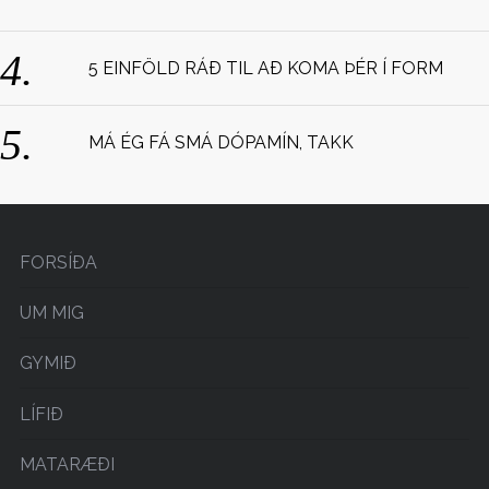
:
5 EINFÖLD RÁÐ TIL AÐ KOMA ÞÉR Í FORM
MÁ ÉG FÁ SMÁ DÓPAMÍN, TAKK
FORSÍÐA
UM MIG
GYMIÐ
LÍFIÐ
MATARÆÐI