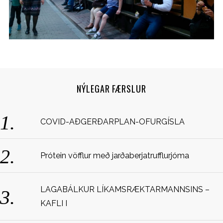
NÝLEGAR FÆRSLUR
S
COVID-AÐGERÐARPLAN-OFURGÍSLA
e
a
r
Prótein vöfflur með jarðaberjatrufflurjóma
c
h
f
LAGABÁLKUR LÍKAMSRÆKTARMANNSINS –
o
KAFLI I
r
: