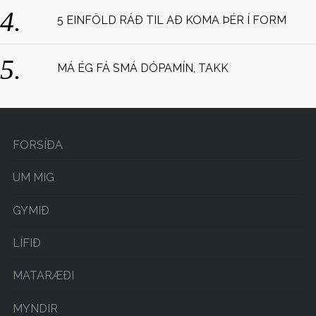
5 EINFÖLD RÁÐ TIL AÐ KOMA ÞÉR Í FORM
MÁ ÉG FÁ SMÁ DÓPAMÍN, TAKK
FORSÍÐA
UM MIG
GYMIÐ
LÍFIÐ
MATARÆÐI
MYNDIR