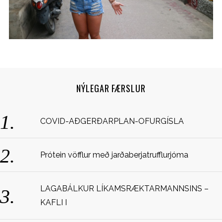
NÝLEGAR FÆRSLUR
S
COVID-AÐGERÐARPLAN-OFURGÍSLA
e
a
r
Prótein vöfflur með jarðaberjatrufflurjóma
c
h
f
LAGABÁLKUR LÍKAMSRÆKTARMANNSINS –
o
KAFLI I
r
: