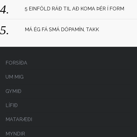
5 EINFÖLD RÁÐ TIL AÐ KOMA ÞÉR Í FORM
MÁ ÉG FÁ SMÁ DÓPAMÍN, TAKK
FORSÍÐA
UM MIG
GYMIÐ
LÍFIÐ
MATARÆÐI
MYNDIR