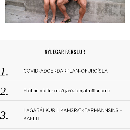
NÝLEGAR FÆRSLUR
S
COVID-AÐGERÐARPLAN-OFURGÍSLA
e
a
r
Prótein vöfflur með jarðaberjatrufflurjóma
c
h
f
LAGABÁLKUR LÍKAMSRÆKTARMANNSINS –
o
KAFLI I
r
: