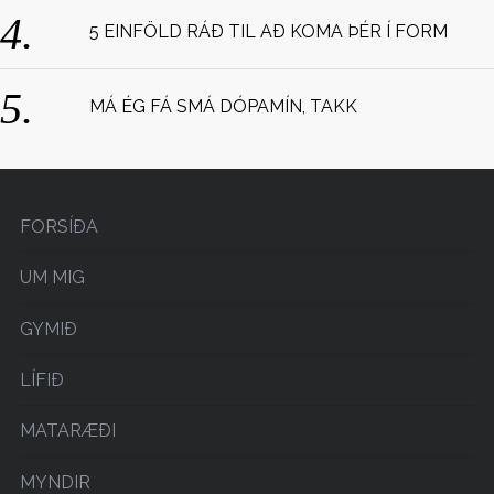
5 EINFÖLD RÁÐ TIL AÐ KOMA ÞÉR Í FORM
MÁ ÉG FÁ SMÁ DÓPAMÍN, TAKK
FORSÍÐA
UM MIG
GYMIÐ
LÍFIÐ
MATARÆÐI
MYNDIR