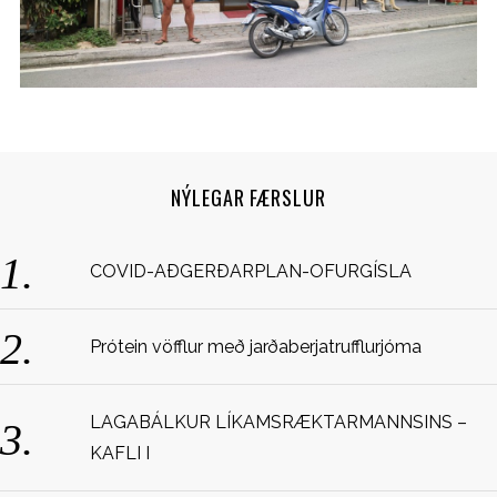
NÝLEGAR FÆRSLUR
S
COVID-AÐGERÐARPLAN-OFURGÍSLA
e
a
r
Prótein vöfflur með jarðaberjatrufflurjóma
c
h
f
LAGABÁLKUR LÍKAMSRÆKTARMANNSINS –
o
KAFLI I
r
: