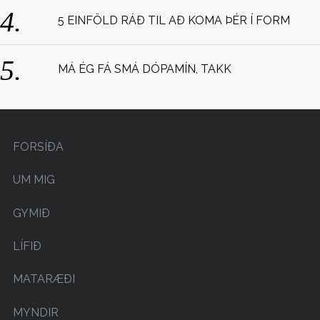
5 EINFÖLD RÁÐ TIL AÐ KOMA ÞÉR Í FORM
MÁ ÉG FÁ SMÁ DÓPAMÍN, TAKK
FORSÍÐA
UM MIG
GYMIÐ
LÍFIÐ
MATARÆÐI
MYNDIR