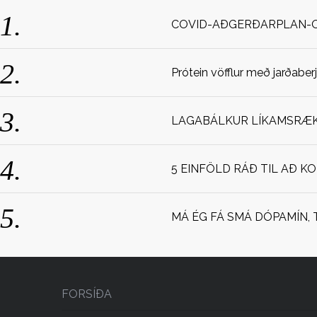
COVID-AÐGERÐARPLAN-
Prótein vöfflur með jarðaber
LAGABÁLKUR LÍKAMSRÆKT
5 EINFÖLD RÁÐ TIL AÐ K
MÁ ÉG FÁ SMÁ DÓPAMÍN, 
FORSÍÐA