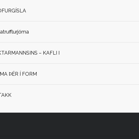
OFURGÍSLA
jatrufflurjóma
ARMANNSINS – KAFLI I
OMA ÞÉR Í FORM
TAKK