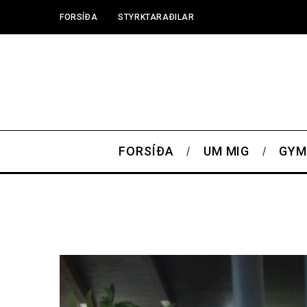
FORSÍÐA
STYRKTARAÐILAR
FORSÍÐA
UM MIG
GYM