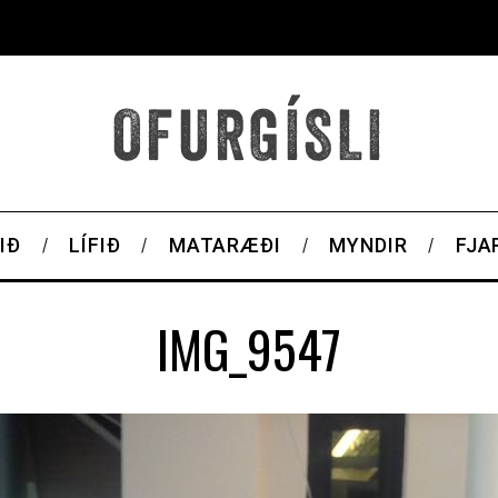
IÐ
LÍFIÐ
MATARÆÐI
MYNDIR
FJA
IMG_9547