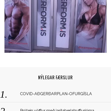
S
NÝLEGAR FÆRSLUR
e
a
r
COVID-AÐGERÐARPLAN-OFURGÍSLA
c
h
f
Prótein vöfflur með jarðaberjatrufflurjóma