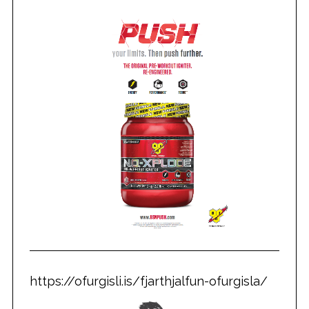
S
e
a
r
c
h
f
o
r
:
https://ofurgisli.is/fjarthjalfun-ofurgisla/