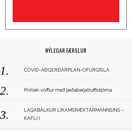
NÝLEGAR FÆRSLUR
COVID-AÐGERÐARPLAN-OFURGÍSLA
Prótein vöfflur með jarðaberjatrufflurjóma
LAGABÁLKUR LÍKAMSRÆKTARMANNSINS –
KAFLI I