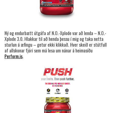
Ný og endurbætt útgáfa af N.O.-Xplode var að lenda – N.O.-
Xplode 3.0. Hlakkar til að henda þessu í mig og taka netta
sturlun á æfingu – getur ekki klikkað. Hver skeið er stútfull
af allskonar fjöri sem má lesa um nánar á heimasíðu
Perform.is
.