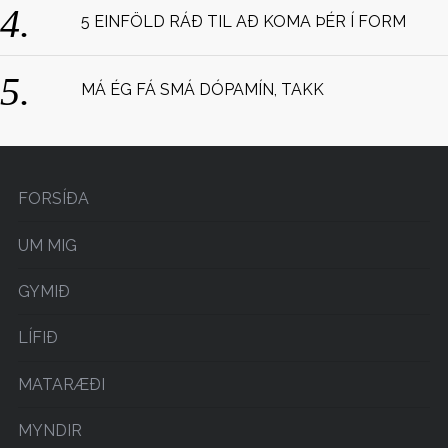
5 EINFÖLD RÁÐ TIL AÐ KOMA ÞÉR Í FORM
MÁ ÉG FÁ SMÁ DÓPAMÍN, TAKK
FORSÍÐA
UM MIG
GYMIÐ
LÍFIÐ
MATARÆÐI
MYNDIR