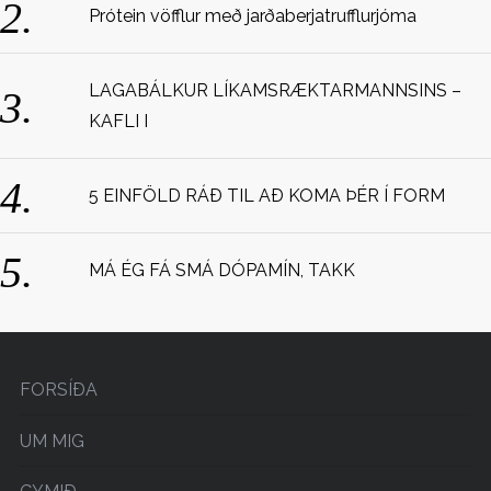
Prótein vöfflur með jarðaberjatrufflurjóma
LAGABÁLKUR LÍKAMSRÆKTARMANNSINS –
KAFLI I
5 EINFÖLD RÁÐ TIL AÐ KOMA ÞÉR Í FORM
MÁ ÉG FÁ SMÁ DÓPAMÍN, TAKK
FORSÍÐA
UM MIG