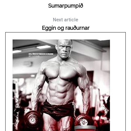
Sumarpumpið
Next article
Eggin og rauðurnar
S
e
a
r
c
h