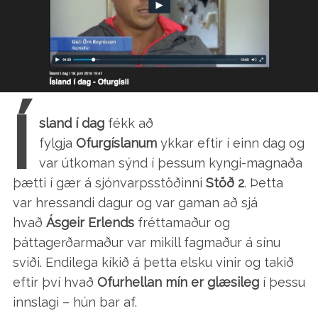
Í
sland í dag
fékk að
fylgja
Ofurgíslanum
ykkar eftir í einn dag og
var útkoman sýnd í þessum kyngi-magnaða
þætti í gær á sjónvarpsstöðinni
Stöð 2
. Þetta
var hressandi dagur og var gaman að sjá
hvað
Ásgeir Erlends
fréttamaður og
þáttagerðarmaður var mikill fagmaður á sínu
sviði. Endilega kíkið á þetta elsku vinir og takið
eftir því hvað
Ofurhellan mín er glæsileg
í þessu
innslagi – hún bar af.