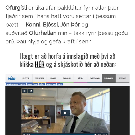
Ofurgísli
er líka afar þakklátur fyrir allar þær
fjaðrir sem í hans hatt voru settar í þessum
þætti –
Konni, Bjössi, Jón Þór
og
auðvitað
Ofurhellan
mín – takk fyrir þessu góðu
orð. Þau hlýja og gefa kraft í senn.
Hægt er að horfa á innslagið með því að
klikka
HÉR
og á skjáskotið hér að neðan: