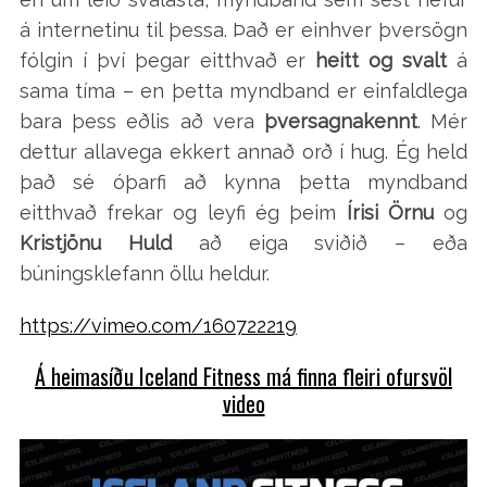
á internetinu til þessa. Það er einhver þversögn
fólgin í því þegar eitthvað er
heitt og svalt
á
sama tíma – en þetta myndband er einfaldlega
bara þess eðlis að vera
þversagnakennt
. Mér
dettur allavega ekkert annað orð í hug. Ég held
það sé óþarfi að kynna þetta myndband
eitthvað frekar og leyfi ég þeim
Írisi Örnu
og
Kristjönu Huld
að eiga sviðið – eða
búningsklefann öllu heldur.
https://vimeo.com/160722219
Á heimasíðu Iceland Fitness má finna fleiri ofursvöl
video