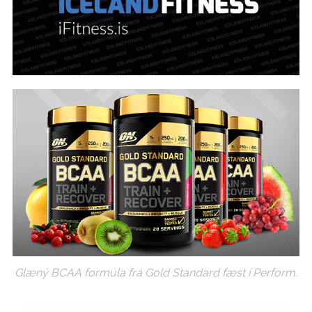
Glæný BCAA formúla frá Gold Standard fæst í Perform.