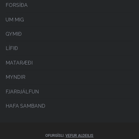
FORSÍÐA
UM MIG
GYMIÐ
LÍFIÐ
MATARÆÐI
MYNDIR
FJARÞJÁLFUN
HAFA SAMBAND
OFURGÍSLI.
VEFUR ALDEILIS