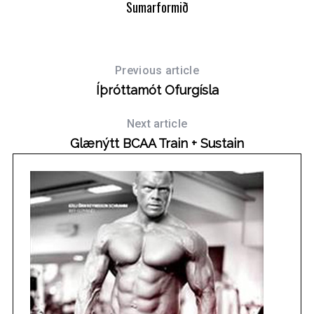
Sumarformið
Previous article
Íþróttamót Ofurgísla
Next article
Glænýtt BCAA Train + Sustain
S
e
a
r