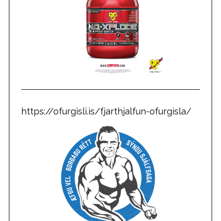
https://ofurgisli.is/fjarthjalfun-ofurgisla/