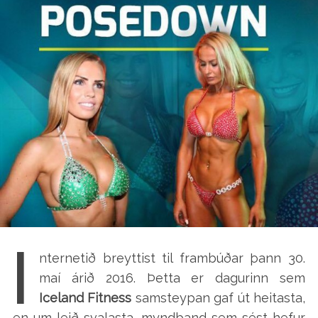
I
nternetið breyttist til frambúðar þann 30.
maí árið 2016. Þetta er dagurinn sem
Iceland Fitness
samsteypan gaf út heitasta,
en um leið svalasta, myndband sem sést hefur