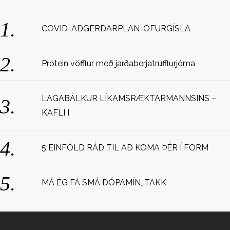
COVID-AÐGERÐARPLAN-OFURGÍSLA
Prótein vöfflur með jarðaberjatrufflurjóma
LAGABÁLKUR LÍKAMSRÆKTARMANNSINS –
KAFLI I
5 EINFÖLD RÁÐ TIL AÐ KOMA ÞÉR Í FORM
MÁ ÉG FÁ SMÁ DÓPAMÍN, TAKK