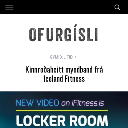
GYMIÐ
,
LÍFIÐ
Kinnroðaheitt myndband frá
Iceland Fitness